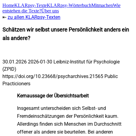
Home
KLARpsy-Texte
KLARpsy-Wörterbuch
Mitmachen
Wie
entstehen die Texte?
Über uns
⇤
zu allen KLARpsy-Texten
Schätzen wir selbst unsere Persönlichkeit anders ein
als andere?
Persönlichkeit und Unterschiede zwischen Personen
30.01.2026
2026-01-30
Leibniz-Institut für Psychologie
(ZPID)
https://doi.org/10.23668/psycharchives.21565
Public
Practicioners
Kernaussage der Übersichtsarbeit
Insgesamt unterscheiden sich Selbst- und
Fremdeinschätzungen der Persönlichkeit kaum.
Allerdings finden sich Menschen im Durchschnitt
offener als andere sie beurteilen. Bei anderen