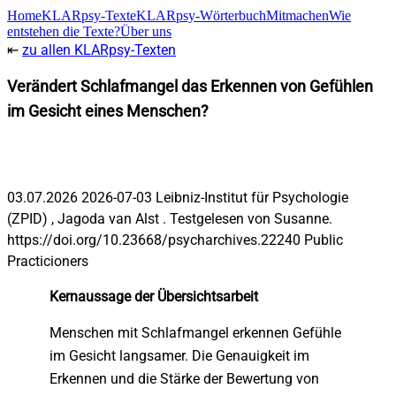
Home
KLARpsy-Texte
KLARpsy-Wörterbuch
Mitmachen
Wie
entstehen die Texte?
Über uns
⇤
zu allen KLARpsy-Texten
Verändert Schlafmangel das Erkennen von Gefühlen
im Gesicht eines Menschen?
Wahrnehmung, Gehirn
Zwischenmenschlicher Bereich und
und Vererbung
Kommunikation
03.07.2026
2026-07-03
Leibniz-Institut für Psychologie
(ZPID)
,
Jagoda van Alst
.
Testgelesen von
Susanne.
https://doi.org/10.23668/psycharchives.22240
Public
Practicioners
Kernaussage der Übersichtsarbeit
Menschen mit Schlafmangel erkennen Gefühle
im Gesicht langsamer. Die Genauigkeit im
Erkennen und die Stärke der Bewertung von